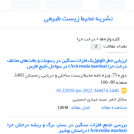
English
ورود به سامانه
ثبت نام
نشریه محیط زیست طبیعی
کلیدواژه‌ها =
درخت حرا
تعداد مقالات:
2
ارزیابی خطر اکولوژیک فلزات سنگین در رسوبات و بافت‌های مختلف
درخت حرا (Avicennia marina) در سواحل خلیج فارس
دوره 75، ویژه نامه محیط زیست ساحلی و دریایی، زمستان 1401،
صفحه
90-106
10.22059/jne.2022.344674.2446
ساناز خمر، سید مهدی حسینی
اصل مقاله
مشاهده مقاله
1.05 M
بررسی تجمع فلزات سنگین در بستر، برگ و ریشه درختان حرا
(Avicennia marina) دراستان بوشهر