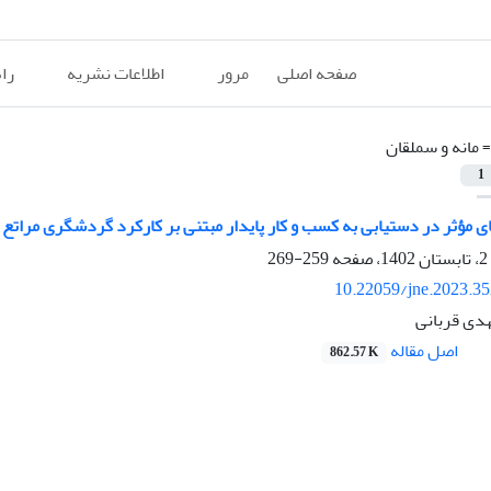
صفحه اصلی
مرور
اطلاعات نشریه
را
=
مانه و سملقان
1
 مؤثر در دستیابی به کسب و کار پایدار مبتنی بر کارکرد گردشگری مراتع
259-269
10.22059/jne.2023.3
هدی قربانی
اصل مقاله
862.57 K