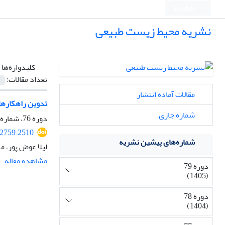
English
نشریه محیط زیست طبیعی
کلیدواژه‌ها 
تعداد مقالات:
مقالات آماده انتشار
تدوین راهکارهای
شماره جاری
دوره 76، شماره 2، تابستان 1402، صفحه
52759.2510
شماره‌های پیشین نشریه
لیلا عوض پور، م
مشاهده مقاله
دوره 79
(1405)
دوره 78
(1404)