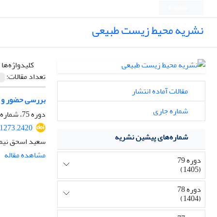
English
نشریه محیط زیست طبیعی
کلیدواژه‌ها 
تعداد مقالات:
مقالات آماده انتشار
بررسی حضور و تعیین رژیم غذایی شنگ (tra lutra
شماره جاری
دوره 75، شماره 4، پاییز 1401، صفحه
41273.2420
شماره‌های پیشین نشریه
سعید اسحق نیمو
مشاهده مقاله
دوره 79
(1405)
دوره 78
(1404)