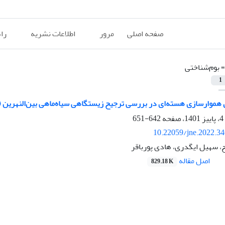
صفحه اصلی
مرور
اطلاعات نشریه
را
=
بوم‌شناختی
1
 هسته‌ای در بررسی ترجیح زیستگاهی سیاه‌ماهی بین‌النهرین (Valenciennes, 1842) Capoeta damascina در رودخانة سیروان
642-651
10.22059/jne.2022.3
، سهیل ایگدری، هادی پورباقر
اصل مقاله
829.18 K