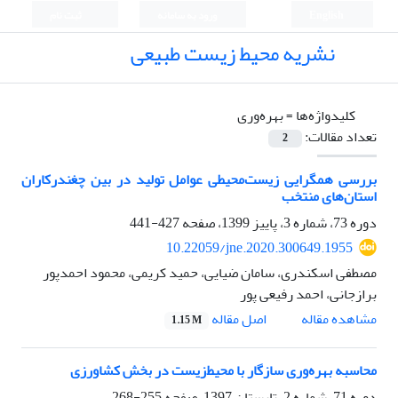
English
ورود به سامانه
ثبت نام
نشریه محیط زیست طبیعی
کلیدواژه‌ها =
بهره‌وری
تعداد مقالات:
2
بررسی همگرایی زیست‌محیطی عوامل تولید در بین چغندرکاران
استان‌های منتخب
دوره 73، شماره 3، پاییز 1399، صفحه
427-441
10.22059/jne.2020.300649.1955
مصطفی اسکندری، سامان ضیایی، حمید کریمی، محمود احمدپور
برازجانی، احمد رفیعی پور
اصل مقاله
مشاهده مقاله
1.15 M
محاسبه بهره‌وری سازگار با محیط‌زیست در بخش کشاورزی
دوره 71، شماره 2، تابستان 1397، صفحه
255-268