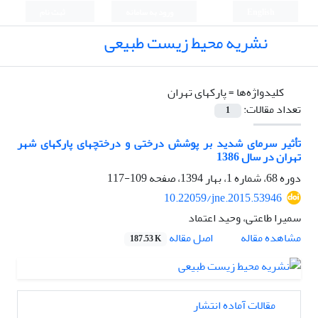
English
ورود به سامانه
ثبت نام
نشریه محیط زیست طبیعی
کلیدواژه‌ها =
پارک‏های تهران
تعداد مقالات:
1
تأثیر سرمای شدید بر پوشش درختی و درختچه‏ای پارک‏های شهر
تهران در سال 1386
دوره 68، شماره 1، بهار 1394، صفحه
109-117
10.22059/jne.2015.53946
سمیرا طاعتی، وحید اعتماد
اصل مقاله
مشاهده مقاله
187.53 K
مقالات آماده انتشار