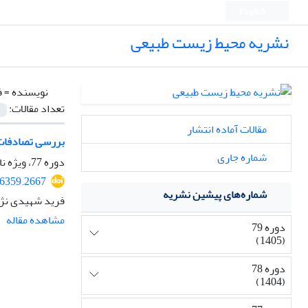
English
نشریه محیط زیست طبیعی
نویسنده =
ف
تعداد مقالات:
مقالات آماده انتشار
بررسی تصادفات 
شماره جاری
دوره 77، ویژه نامه بوم شناسی و مدیریت تنوع زیستی، تابستان 1403، صفحه
76359.2667
شماره‌های پیشین نشریه
فرید شهیدی نژاد
مشاهده مقاله
دوره 79
(1405)
دوره 78
(1404)