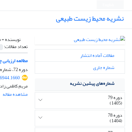
English
نشریه محیط زیست طبیعی
نویسنده =
م
تعداد مقالات:
مقالات آماده انتشار
مطالعه ارزیابی 
شماره جاری
دوره 72، شماره 4، زمستان 1398، صفحه
76944.1660
شماره‌های پیشین نشریه
مریم کاظمی زاد
مشاهده مقاله
دوره 79
(1405)
دوره 78
(1404)