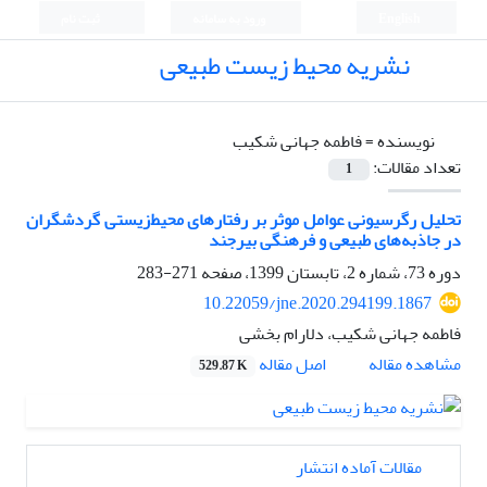
English
ورود به سامانه
ثبت نام
نشریه محیط زیست طبیعی
نویسنده =
فاطمه جهانی شکیب
تعداد مقالات:
1
تحلیل رگرسیونی عوامل موثر بر رفتارهای محیط‌زیستی گردشگران
در جاذبه‌های طبیعی و فرهنگی بیرجند
دوره 73، شماره 2، تابستان 1399، صفحه
271-283
10.22059/jne.2020.294199.1867
فاطمه جهانی شکیب، دلارام بخشی
اصل مقاله
مشاهده مقاله
529.87 K
مقالات آماده انتشار