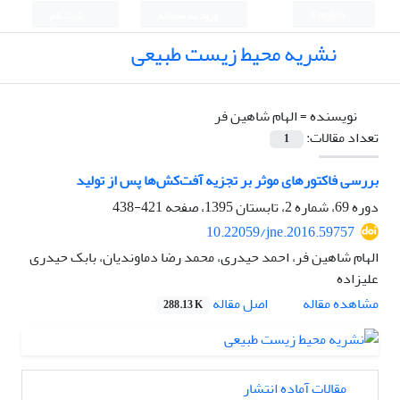
English
ورود به سامانه
ثبت نام
نشریه محیط زیست طبیعی
نویسنده =
الهام شاهین فر
تعداد مقالات:
1
بررسی فاکتورهای موثر بر تجزیه آفت‌کش‌ها پس از تولید
دوره 69، شماره 2، تابستان 1395، صفحه
421-438
10.22059/jne.2016.59757
الهام شاهین فر، احمد حیدری، محمد رضا دماوندیان، بابک حیدری
علیزاده
اصل مقاله
مشاهده مقاله
288.13 K
مقالات آماده انتشار