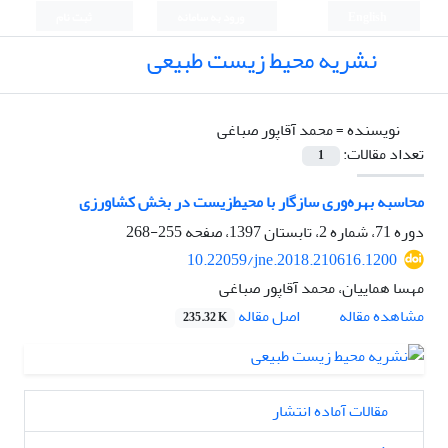
English
ورود به سامانه
ثبت نام
نشریه محیط زیست طبیعی
نویسنده =
محمد آقاپور صباغی
تعداد مقالات:
1
محاسبه بهره‌وری سازگار با محیط‌زیست در بخش کشاورزی
دوره 71، شماره 2، تابستان 1397، صفحه
255-268
10.22059/jne.2018.210616.1200
مهسا هماییان، محمد آقاپور صباغی
اصل مقاله
مشاهده مقاله
235.32 K
مقالات آماده انتشار