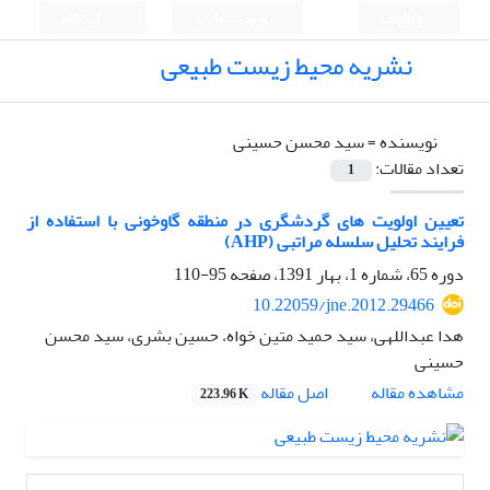
English
ورود به سامانه
ثبت نام
نشریه محیط زیست طبیعی
نویسنده =
سید محسن حسینی
تعداد مقالات:
1
تعیین اولویت های گردشگری در منطقه گاوخونی با استفاده از
فرایند تحلیل سلسله مراتبی (AHP)
دوره 65، شماره 1، بهار 1391، صفحه
95-110
10.22059/jne.2012.29466
هدا عبداللهی، سید حمید متین خواه، حسین بشری، سید محسن
حسینی
اصل مقاله
مشاهده مقاله
223.96 K