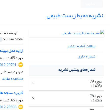
English
نشریه محیط زیست طبیعی
نویسنده =
س
تعداد مقالات:
مقالات آماده انتشار
ارایه مدل بهین
شماره جاری
دوره 65، شماره 3، پاییز 1391، صفحه
2012.29791
شماره‌های پیشین نشریه
صبا رضا سلطانی
مشاهده مقاله
دوره 79
(1405)
کاربرد سنجه ها
دوره 78
دوره 65، شماره 2، تابستان 1391، صفحه
(1404)
2012.29598