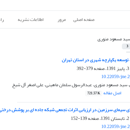
صفحه اصلی
مرور
اطلاعات نشریه
را
ید مسعود منوری
3
ه توسعه یکپارچه شهری در استان تهران
379-392
10.22059/jne.
، سید مسعود منوری، عبدالرسول سلمان ماهینی، علی اصغر آل شیخ
اصل مقاله
721.57 K
ی سیمای سرزمین در ارزیابی اثرات تجمعی شبکه جاده ای بر پوشش درختی
139-152
10.22059/jne.