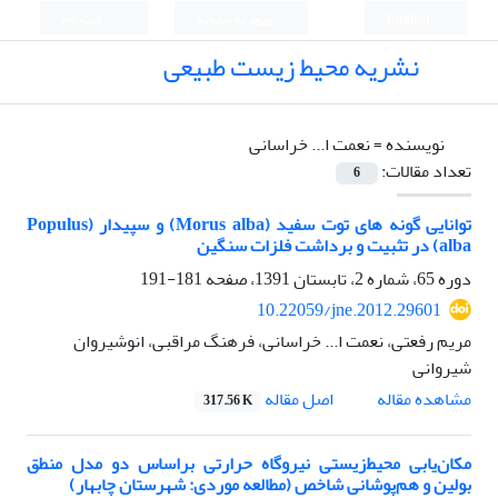
English
ورود به سامانه
ثبت نام
نشریه محیط زیست طبیعی
نویسنده =
نعمت ا... خراسانی
تعداد مقالات:
6
توانایی گونه های توت سفید (Morus alba) و سپیدار (Populus
alba) در تثبیت و برداشت فلزات سنگین
دوره 65، شماره 2، تابستان 1391، صفحه
181-191
10.22059/jne.2012.29601
مریم رفعتی، نعمت ا... خراسانی، فرهنگ مراقبی، انوشیروان
شیروانی
اصل مقاله
مشاهده مقاله
317.56 K
مکان‌یابی محیط‌زیستی نیروگاه حرارتی براساس دو مدل منطق
بولین و هم‌پوشانی شاخص (مطالعه موردی: شهرستان چابهار)