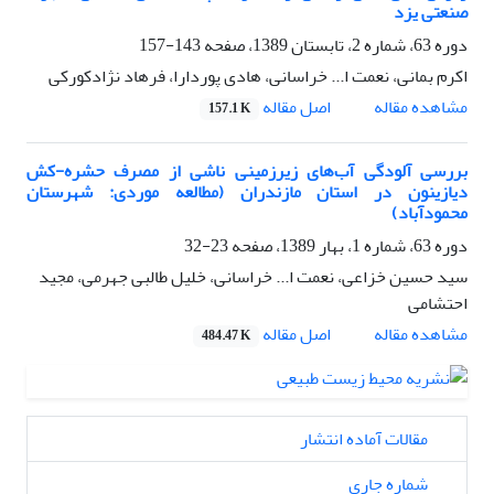
صنعتی یزد
دوره 63، شماره 2، تابستان 1389، صفحه
143-157
اکرم بمانی، نعمت ا... خراسانی، هادی پوردارا، فرهاد نژادکورکی
اصل مقاله
مشاهده مقاله
157.1 K
بررسی آلودگی آب‌های زیرزمینی ناشی از مصرف حشره-کش
دیازینون در استان مازندران (مطالعه موردی: شهرستان
محمودآباد)
دوره 63، شماره 1، بهار 1389، صفحه
23-32
سید حسین خزاعی، نعمت ا... خراسانی، خلیل طالبی جهرمی، مجید
احتشامی
اصل مقاله
مشاهده مقاله
484.47 K
مقالات آماده انتشار
شماره جاری