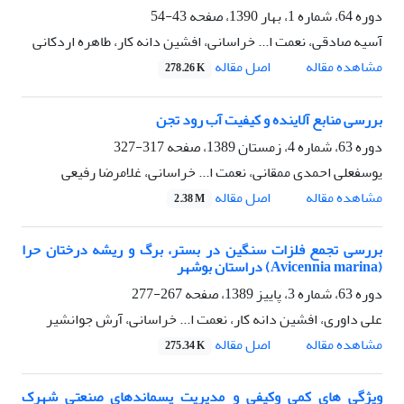
دوره 64، شماره 1، بهار 1390، صفحه
43-54
آسیه صادقی، نعمت ا... خراسانی، افشین دانه کار، طاهره اردکانی
اصل مقاله
مشاهده مقاله
278.26 K
بررسی منابع آلاینده و کیفیت آب رود تجن
دوره 63، شماره 4، زمستان 1389، صفحه
317-327
یوسفعلی احمدی ممقانی، نعمت ا... خراسانی، غلامرضا رفیعی
اصل مقاله
مشاهده مقاله
2.38 M
بررسی تجمع فلزات سنگین در بستر، برگ و ریشه درختان حرا
(Avicennia marina) دراستان بوشهر
دوره 63، شماره 3، پاییز 1389، صفحه
267-277
علی داوری، افشین دانه کار، نعمت ا... خراسانی، آرش جوانشیر
اصل مقاله
مشاهده مقاله
275.34 K
ویژگی های کمی وکیفی و مدیریت پسماندهای صنعتی شهرک